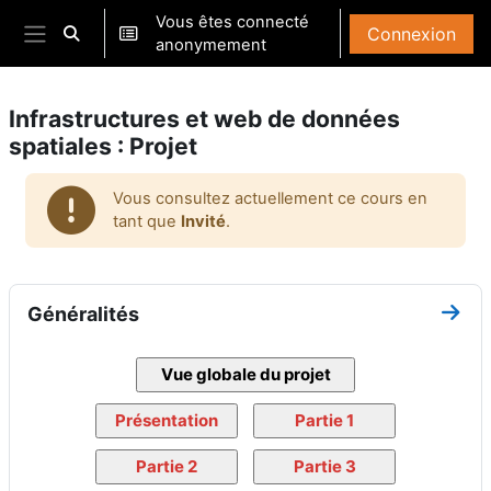
Passer au contenu principal
Vous êtes connecté
Connexion
Activer/désactiver la saisie de recherche
anonymement
Panneau latéral
Infrastructures et web de données
spatiales : Projet
Vous consultez actuellement ce cours en
tant que
Invité
.
Résumé de section
Généralités
Aller